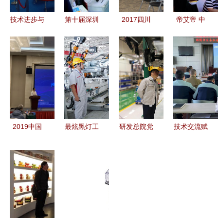
技术进步与
第十届深圳
2017四川
帝艾帝 中
艺术交融
新兴技术创
亚中免疫组
国智能安防
记“第二十
新交流会圆
化用户技术
新产品、新
三届中国国
满落幕 技
交流会 技
技术研讨交
际专业音响
术与前瞻思
术交流促发
流会（成都
灯光乐器及
维的交锋
展
站）技术交
技术展览
流圆满成功
会”技术交
2019中国
最炫黑灯工
研发总院党
技术交流赋
流
声学学会声
厂 恒驰量
委扎实开
能，培训学
频技术交流
产还有多
展“不忘初
习提能——
峰会成功召
远？
心、牢记使
共促表务业
开 近百位
命”主题教
务高质量发
专家学者共
育专题调研
展
话声频未来
技术交流